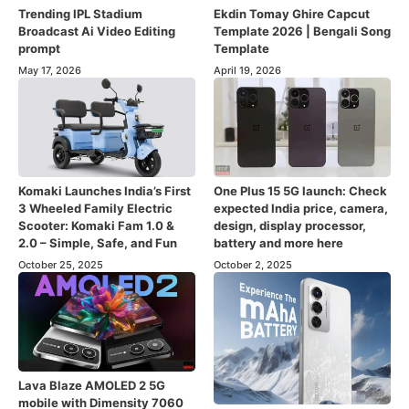
Trending IPL Stadium
Ekdin Tomay Ghire Capcut
Broadcast Ai Video Editing
Template 2026 | Bengali Song
prompt
Template
May 17, 2026
April 19, 2026
Komaki Launches India’s First
One Plus 15 5G launch: Check
3 Wheeled Family Electric
expected India price, camera,
Scooter: Komaki Fam 1.0 &
design, display processor,
2.0 – Simple, Safe, and Fun
battery and more here
October 25, 2025
October 2, 2025
Lava Blaze AMOLED 2 5G
mobile with Dimensity 7060