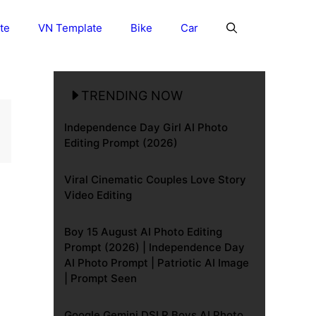
te
VN Template
Bike
Car
TRENDING NOW
Independence Day Girl AI Photo
Editing Prompt (2026)
Viral Cinematic Couples Love Story
Video Editing
Boy 15 August AI Photo Editing
Prompt (2026) | Independence Day
AI Photo Prompt | Patriotic AI Image
| Prompt Seen
Google Gemini DSLR Boys AI Photo