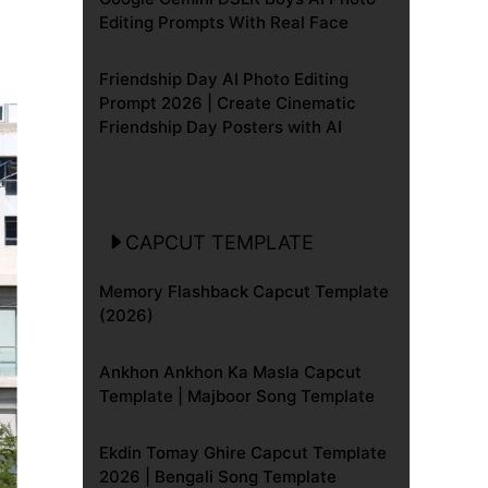
Editing Prompts With Real Face
Friendship Day AI Photo Editing
Prompt 2026 | Create Cinematic
Friendship Day Posters with AI
CAPCUT TEMPLATE
Memory Flashback Capcut Template
(2026)
Ankhon Ankhon Ka Masla Capcut
Template | Majboor Song Template
Ekdin Tomay Ghire Capcut Template
2026 | Bengali Song Template