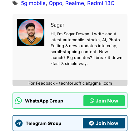
Tags
5g mobile
,
Oppo
,
Realme
,
Redmi 13C
Sagar
Hi, I'm Sagar Dewan. I write about
latest automobile, stocks, AI, Photo
Editing & news updates into crisp,
scroll-stopping content. New
launch? Big updates? I break it down
-fast & simple way.
For Feedback - techforuofficial@gmail.com
Join Now
WhatsApp Group
Join Now
Telegram Group