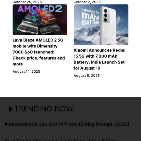
October 25, 2025
October 2, 2025
Lava Blaze AMOLED 2 5G
mobile with Dimensity
Xiaomi Announces Redmi
7060 SoC launched:
15 5G with 7,000 mAh
Check price, features and
Battery, India Launch Set
more
for August 19
August 14, 2025
August 5, 2025
TRENDING NOW
Independence Day Girl AI Photo Editing Prompt (2026)
Viral Cinematic Couples Love Story Video Editing