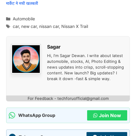
मार्केट मे मची खलबली
Categories
Automobile
Tags
car
,
new car
,
nissan car
,
Nissan X Trail
Sagar
Hi, I'm Sagar Dewan. I write about latest
automobile, stocks, AI, Photo Editing &
news updates into crisp, scroll-stopping
content. New launch? Big updates? I
break it down -fast & simple way.
For Feedback - techforuofficial@gmail.com
Join Now
WhatsApp Group