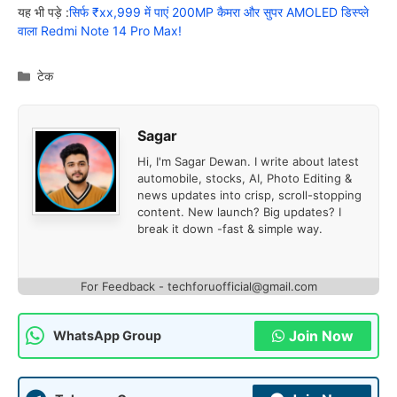
यह भी पड़े :
सिर्फ ₹xx,999 में पाएं 200MP कैमरा और सुपर AMOLED डिस्प्ले
वाला Redmi Note 14 Pro Max!
Categories
टेक
Sagar
Hi, I'm Sagar Dewan. I write about latest
automobile, stocks, AI, Photo Editing &
news updates into crisp, scroll-stopping
content. New launch? Big updates? I
break it down -fast & simple way.
For Feedback - techforuofficial@gmail.com
Join Now
WhatsApp Group